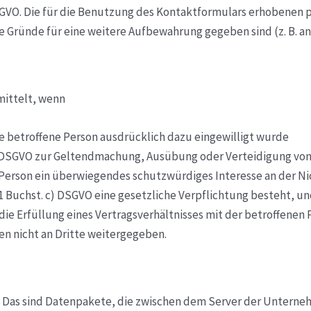
a) DSGVO. Die für die Benutzung des Kontaktformulars erhobe
eine Gründe für eine weitere Aufbewahrung gegeben sind (z. B.
ittelt, wenn
die betroffene Person ausdrücklich dazu eingewilligt wurde
. f) DSGVO zur Geltendmachung, Ausübung oder Verteidigung von
Person ein überwiegendes schutzwürdiges Interesse an der Ni
z 1 Buchst. c) DSGVO eine gesetzliche Verpflichtung besteht, u
r die Erfüllung eines Vertragsverhältnisses mit der betroffenen 
n nicht an Dritte weitergegeben.
t. Das sind Datenpakete, die zwischen dem Server der Unter