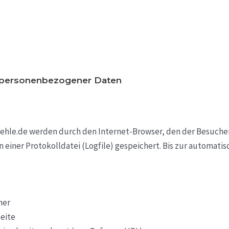
g personenbezogener Daten
uehle.de werden durch den Internet-Browser, den der Besuche
in einer Protokolldatei (Logfile) gespeichert. Bis zur autom
her
eite