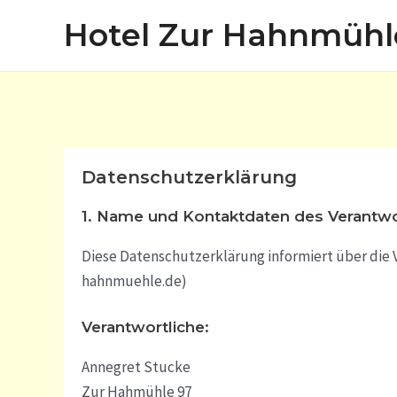
Zum
Hotel Zur Hahnmühl
Inhalt
springen
Datenschutzerklärung
1. Name und Kontaktdaten des Verantwo
Diese Datenschutzerklärung informiert über di
hahnmuehle.de)
Verantwortliche:
Annegret Stucke
Zur Hahmühle 97