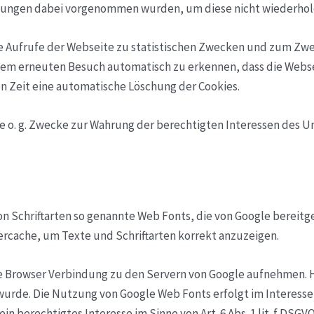
llungen dabei vorgenommen wurden, um diese nicht wiederhol
ie Aufrufe der Webseite zu statistischen Zwecken und zum Zw
einem erneuten Besuch automatisch zu erkennen, dass die Webs
ten Zeit eine automatische Löschung der Cookies.
e o. g. Zwecke zur Wahrung der berechtigten Interessen des Unt
on Schriftarten so genannte Web Fonts, die von Google bereitge
ercache, um Texte und Schriftarten korrekt anzuzeigen.
Browser Verbindung zu den Servern von Google aufnehmen. Hi
wurde. Die Nutzung von Google Web Fonts erfolgt im Interesse
n berechtigtes Interesse im Sinne von Art. 6 Abs. 1 lit. f DSGVO